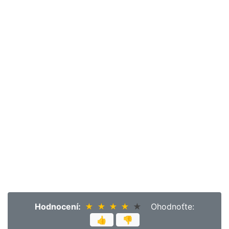
Hodnocení:
★
★
★
★
★
★
★
★
★
★
Ohodnoťte:
👍
👎