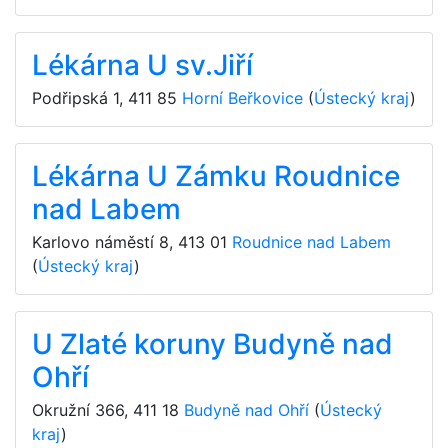
Lékárna U sv.Jiří
Podřipská 1
,
411 85
Horní Beřkovice
(
Ústecký kraj
)
Lékárna U Zámku Roudnice
nad Labem
Karlovo náměstí 8
,
413 01
Roudnice nad Labem
(
Ústecký kraj
)
U Zlaté koruny Budyně nad
Ohří
Okružní 366
,
411 18
Budyně nad Ohří
(
Ústecký
kraj
)