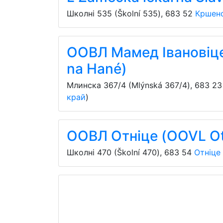
Школні 535 (Školní 535)
,
683 52
Кршено
ООВЛ Мамед Івановіце
na Hané)
Млинска 367/4 (Mlýnská 367/4)
,
683 23
край
)
ООВЛ Отніце (OOVL Ot
Школні 470 (Školní 470)
,
683 54
Отніце 