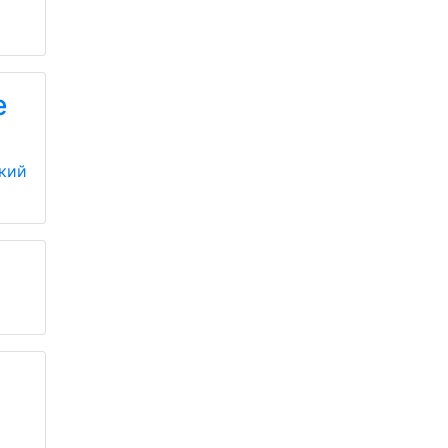
e
кий