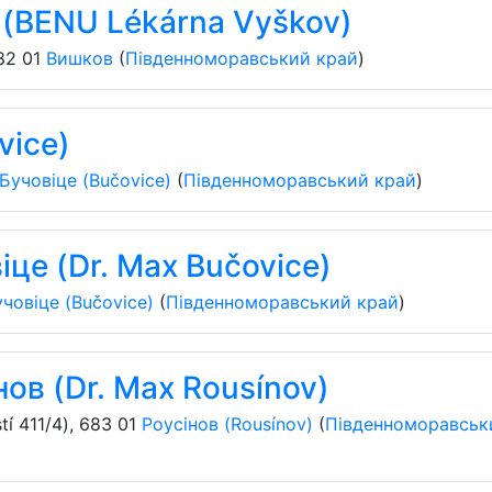
(BENU Lékárna Vyškov)
82 01
Вишков
(
Південноморавський край
)
vice)
Бучовіце (Bučovice)
(
Південноморавський край
)
іце (Dr. Max Bučovice)
човіце (Bučovice)
(
Південноморавський край
)
нов (Dr. Max Rousínov)
í 411/4)
,
683 01
Роусінов (Rousínov)
(
Південноморавськ