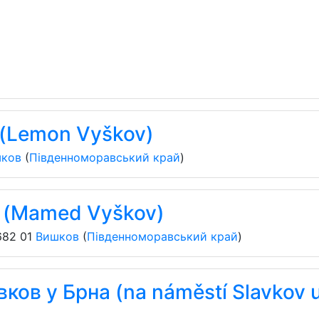
(Lemon Vyškov)
ков
(
Південноморавський край
)
 (Mamed Vyškov)
682 01
Вишков
(
Південноморавський край
)
ков у Брна (na náměstí Slavkov 