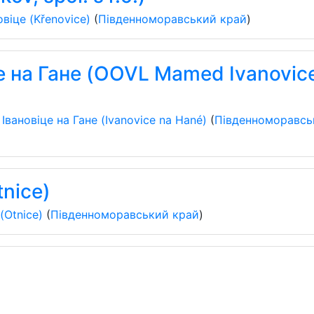
віце (Křenovice)
(
Південноморавський край
)
 на Гане (OOVL Mamed Ivanovic
Івановіце на Гане (Ivanovice na Hané)
(
Південноморавсь
nice)
(Otnice)
(
Південноморавський край
)