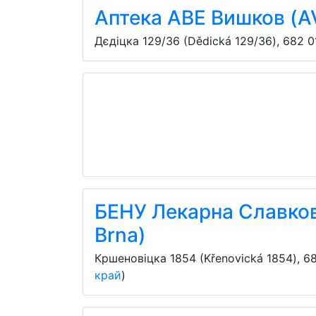
Аптека АВЕ Вишков (A
Дєдіцка 129/36 (Dědická 129/36)
,
682 0
БЕНУ Лекарна Славков 
Brna)
Кршеновіцка 1854 (Křenovická 1854)
,
68
край
)