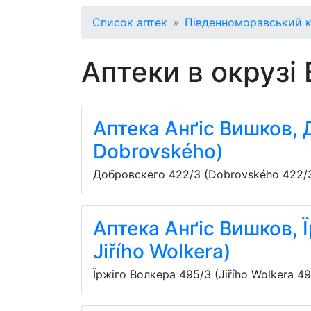
Список аптек
Південноморавський 
Аптеки в окрузі
Аптека Анґіс Вишков, 
Dobrovského)
Добровскего 422/3 (Dobrovského 422/
Аптека Анґіс Вишков, 
Jiřího Wolkera)
Їржіго Волкера 495/3 (Jiřího Wolkera 49