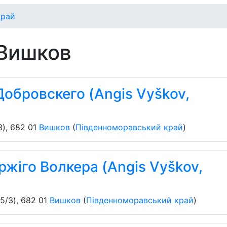
край
 Вишков
Добровскего (Angis Vyškov,
3)
,
682 01
Вишков
(
Південноморавський край
)
Їржіго Волкера (Angis Vyškov,
5/3)
,
682 01
Вишков
(
Південноморавський край
)