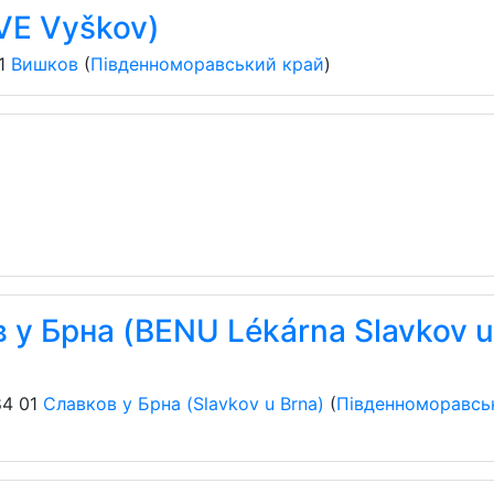
VE Vyškov)
1
Вишков
(
Південноморавський край
)
у Брна (BENU Lékárna Slavkov u
4 01
Славков у Брна (Slavkov u Brna)
(
Південноморавсь