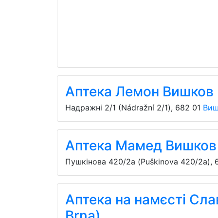
Аптека Лемон Вишков 
Надражні 2/1 (Nádražní 2/1)
,
682 01
Виш
Аптека Мамед Вишков
Пушкінова 420/2а (Puškinova 420/2a)
,
Аптека на намєсті Слав
Brna)