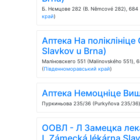
Б. Нємцове 282 (B. Němcové 282)
,
684 
край
)
Аптека На поліклініце 
Slavkov u Brna)
Маліновскего 551 (Malinovského 551)
,
6
(
Південноморавський край
)
Аптека Немоцніце Виш
Пуркиньова 235/36 (Purkyňova 235/36
ООВЛ - Л Замецка лека
L Zámecká lékárna Slavko