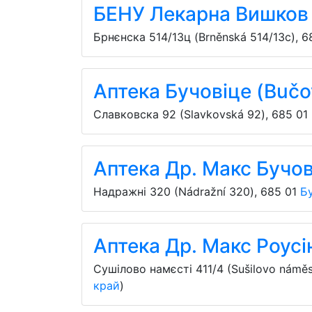
БЕНУ Лекарна Вишков 
Брнєнска 514/13ц (Brněnská 514/13c)
,
6
Аптека Бучовіце (Bučo
Славковска 92 (Slavkovská 92)
,
685 01
Аптека Др. Макс Бучов
Надражні 320 (Nádražní 320)
,
685 01
Бу
Аптека Др. Макс Роусі
Сушілово намєсті 411/4 (Sušilovo náměst
край
)