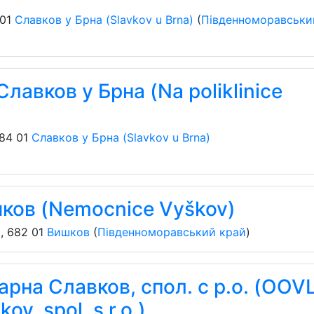
01
Славков у Брна (Slavkov u Brna)
(
Південноморавськи
Славков у Брна (Na poliklinice
84 01
Славков у Брна (Slavkov u Brna)
ков (Nemocnice Vyškov)
)
,
682 01
Вишков
(
Південноморавський край
)
рна Славков, спол. с р.о. (OOVL
v, spol. s r.o.)