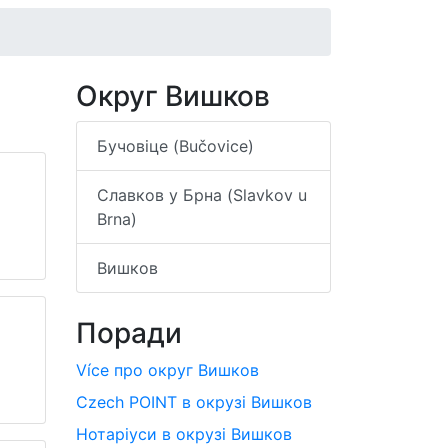
Округ Вишков
Бучовіце (Bučovice)
Славков у Брна (Slavkov u
Brna)
Вишков
Поради
Více про округ Вишков
Czech POINT в окрузі Вишков
Нотаріуси в окрузі Вишков