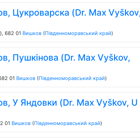
в, Цукроварска (Dr. Max Vyškov
)
,
682 01
Вишков
(
Південноморавський край
)
в, Пушкінова (Dr. Max Vyškov,
682 01
Вишков
(
Південноморавський край
)
в, У Яндовки (Dr. Max Vyškov, U
2 01
Вишков
(
Південноморавський край
)